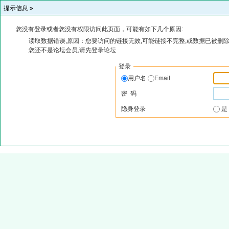
提示信息 »
您没有登录或者您没有权限访问此页面，可能有如下几个原因:
读取数据错误,原因：您要访问的链接无效,可能链接不完整,或数据已被删除
您还不是论坛会员,请先登录论坛
登录
用户名
Email
密 码
隐身登录