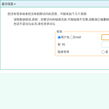
提示信息 »
您没有登录或者您没有权限访问此页面，可能有如下几个原因:
读取数据错误,原因：您要访问的链接无效,可能链接不完整,或数据已被删除
您还不是论坛会员,请先登录论坛
登录
用户名
Email
密 码
隐身登录