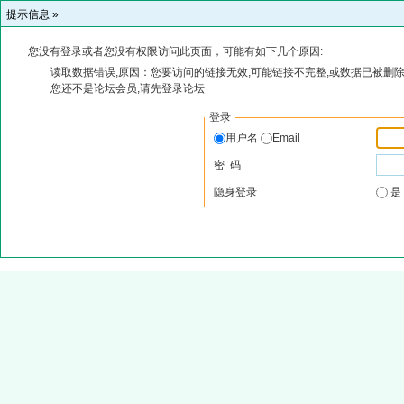
提示信息 »
您没有登录或者您没有权限访问此页面，可能有如下几个原因:
读取数据错误,原因：您要访问的链接无效,可能链接不完整,或数据已被删除
您还不是论坛会员,请先登录论坛
登录
用户名
Email
密 码
隐身登录