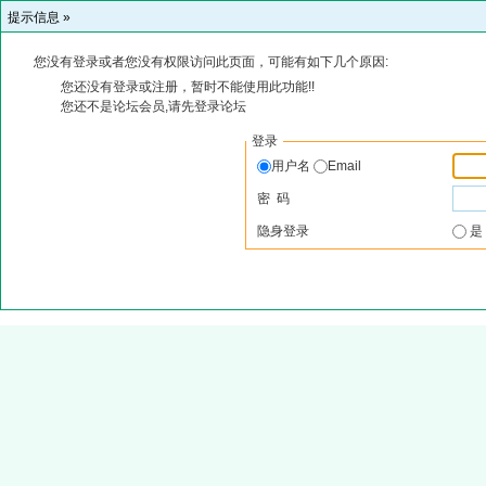
提示信息 »
您没有登录或者您没有权限访问此页面，可能有如下几个原因:
您还没有登录或注册，暂时不能使用此功能!!
您还不是论坛会员,请先登录论坛
登录
用户名
Email
密 码
隐身登录